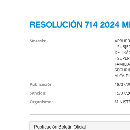
RESOLUCIÓN 714 2024 M
Síntesis:
APRUEB
- SUBJ
DE TRÁ
- SUPE
FAMILI
SEGURI
ALCAID
Publicación:
18/07/2
Sanción:
15/07/2
Organismo:
MINIST
Publicación Boletín Oficial