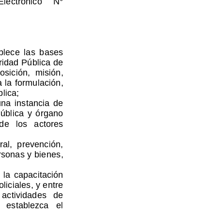
blece  las  bases  
ridad Pública de 
osición,  misión,  
a
 la formulación, 
lica;
na  instancia  de  
ública  y  órgano  
e   los   actores   
al,  prevención,  
rsonas y bienes, 
  la  capacitación  
liciales, y entre 
   actividades   de   
   establezca 
el 