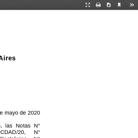
Current
Presentation
Print
Download
Too
View
Mode
Aires
de mayo de 2020 
,  las  Notas  N°  
AD/20,     N°     
lectrónico     N°     