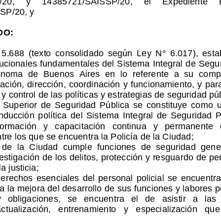
SP/20, y
DO:
  5.688  (texto  consolidado  según  Ley  N°  6.017),  esta
tucionales
 fundamentales del Sistema Integral de Segu
ónoma  de  Buenos  Aires
  en  lo 
referente  a  su  comp
zación, dirección, coordinación y funcionamiento, y par
 control de las políticas y estrategias de seguridad púb
o  Superior  de  Seguridad  Pública  se  constituye  como  u
onducción
  política  del  Sistema  Integral  de  Seguridad  P
  formación   y   capacitación   continua   y
   permanente   d
tre los que se encuentra la Policía de la Ciudad; 
  de  la  Ciudad  cumple  funciones  de  seguridad  gener
estigación 
de los delitos, protección y resguardo de pe
a justicia; 
derechos  esenciales  del  personal  policial
  se  encuentra
 la 
mejora del desarrollo de sus funciones y labores po
   obligaciones,   se   encuentra 
el   de   asistir   a   las
actualización,   entrenamiento   y   especialización   que