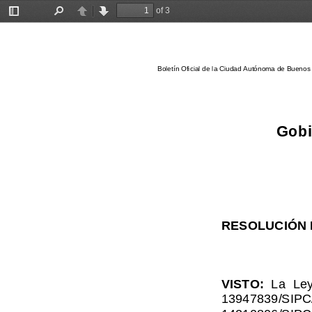
of 3
Toggle
Find
Previous
Next
Sidebar
Boletín Oficial de la Ciudad Autónoma de Buenos 
Gobi
RESOLUCIÓN N
VISTO:
La  Le
13947839/SIPC/2
14210806/SIPC/20