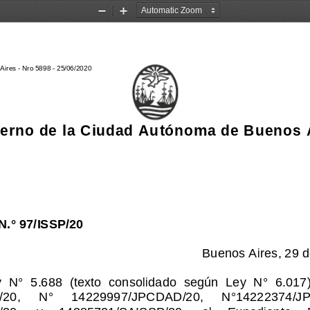
Zoom
Zoom
Out
In
Aires - Nro 5898 - 25/06/2020
erno de la Ciudad 
Autónoma 
de Buenos 
.° 97/ISSP/20
Buenos Aires, 29 
y  N
°  5.688  (texto  consolidado  según  Ley  N°  6.017)
0,     N°
14229997/JPCDAD/20,     N°14222374/JPCD
,     y     14385721/SAISSP/20,     el
Expediente     E