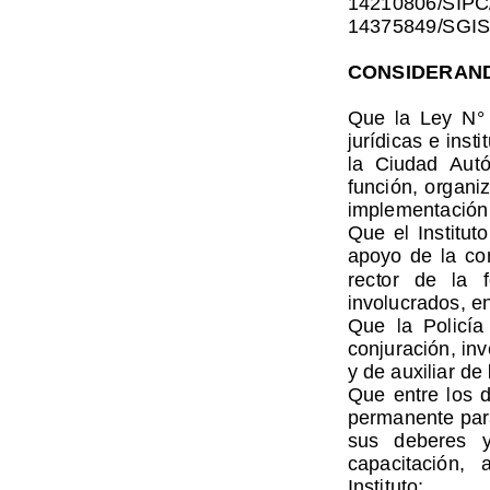
14375849/SGIS
CONSIDERAN
Que  la  Ley  N
°
jurídicas e insti
la  Ciudad  Aut
función, organi
implementación y
Que  el  Institut
apoyo  de  la  c
rector   de   la 
involucrados, en
Que  la  Policía
conjuración, inv
y de auxiliar de l
Que  entre  los  
permanente para
sus   deberes   y
capacitación,   
Instituto;