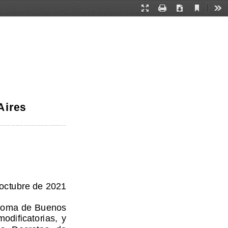
Current
Presentation
Print
Download
Too
View
Mode
Aires
...............................................
octubre de 2021 
ónoma de Buenos 
odificatorias,  y  
os   Decretos   de   