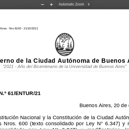
Zoom
Zoom
Out
In
Aires - Nro 6240 - 21/10/2021
erno de la Ciudad Autónoma de Buenos 
“2021 
-  Año del Bicentenario de la Universidad de Buenos Aires”
..................................................................................................................................................
................
.º 61/ENTUR/21
Buenos Aires, 20 de 
titución Nacional y la Constitución de la Ciudad Aut
s  Nros.  600  (texto  consolidado  por  Ley  N°  6.347)  y  m
consolidado 
por   Ley   N°   6.347)   y   modificatorias,   l