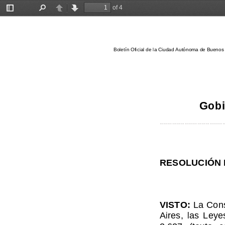
of 4
Toggle
Find
Previous
Next
Sidebar
Boletín Oficial de la Ciudad Autónoma de Buenos 
Gobi
..............................................
RESOLUCIÓN N
VISTO:
La Cons
Aires,  las  Leye
2.627   (texto   