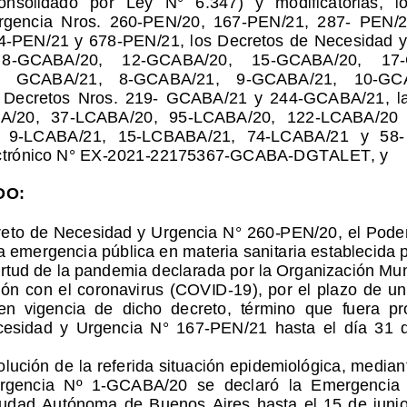
rgencia  Nros.  260-PEN/20,  167-PEN/21,  287- 
PEN/2
-PEN/21 y 678-PEN/21, los Decretos de Necesidad y
 8-GCABA/20,    12-GCABA/20,    15-GCABA/20
,    1
 
GCABA/21,    8-GCABA/21,    9-GCABA/21,    10-GCAB
 Decretos  Nros.  219- 
GCABA/21  y  244-GCABA/21,  la
A/20,   37-LCABA/20,  95-LCABA/20,  122-LCABA/20 
  9-LCABA/21,  15
-LCBABA/21,  74-LCABA/21  y  58-
ctrónico N° EX
-2021
-22175367-GCABA
-DGTALET, y
DO:
eto de Necesidad y Urgencia N° 260-PEN/20, el Poder 
a emergencia pública en materia sanitaria establecida 
irtud de la pandemia declarada por la Organización Mun
ión con el coronavirus (COVID
-19), por el plazo de un
en  vigencia  de  dicho  decreto,  término  
que  fuera  pr
esidad  y  Urgencia  N°  167-PEN/21  hasta  el  día  31  d
olución de la referida situación epidemiológica, median
rgencia  Nº  1-GCABA/20  se  declaró  la  Emergenc
ia 
iudad  Autónoma  de  Buenos  Aires  hasta  el  15  de  junio  