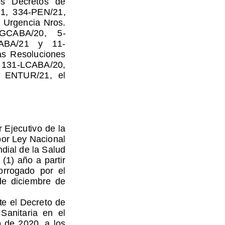
1,  334-PEN/21, 
 Urgencia Nros. 
7-GCABA/20,    5-
A/21    y    11-
s  Resoluciones  
 131-LCABA/20, 
  ENTUR/21,  el  
Ejecutivo de la 
por Ley Nacional 
dial de la Salud 
 (1) año a partir 
orrogado  por  el  
e  diciembre  de  
te el Decreto de 
 Sanitaria  en  el  
de  2020,  a  los  