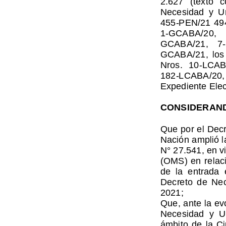
Necesidad  y  U
455-PEN/21 494
1-GCABA/20,   
GCABA/21,    7-
GCABA/21,  los 
Nros.  10-LCAB
182-LCABA/20,
Expediente E
le
CONSIDERAN
Que por el Decr
Nación amplió l
N° 27.541, en v
(OMS) en relac
de  la  entrada  
Decreto  de  Nec
2021; 
Que, ante la ev
Necesidad  y  U
ámbito  de  la  C