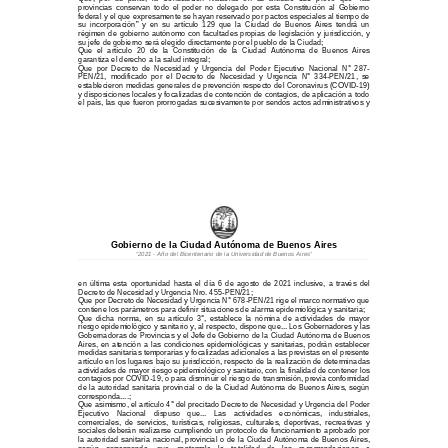
provincias  conservan  todo  el  poder  no  delegado  por  esta  Constitución  al  Gobierno  
federal y el que expresamente se hayan reservado por pactos especiales al tiempo de 
su  incorporación”  y  en  su  artículo  129  que  la  Ciudad  de  Buenos  Aires  tendrá  un  
régimen  de  gobierno  autónomo  con  facultades  propias  de  legislación  y  jurisdicción,  y  
su jefe de gobierno será elegido directamente por el pueblo de la Ciudad;
Que  el  artículo  20  de  la  Constitución  de  la  Ciudad  Autónoma  de  Buenos  Aires  
garantiza el derecho a la salud integral; 
Que  por  Decreto  de  Necesidad  y  Urgencia  del  Poder  Ejecutivo  Nacional  N°  287-
PEN/21,  modificado  por  el  Decreto  de  Necesidad  y  Urgencia  N°  334-PEN/21,  se  
establecieron medidas generales de prevención respecto del Coronavirus (COVID
-19) 
y disposiciones locales y focalizadas de contención de contagios, de aplicación a todo 
el país, las que fueron prorrogadas sucesivamente por sendos actos administrativos y 
Gobierno de la Ciudad Autónoma de Buenos Aires
“2021 
-  Año del Bicentenario de la Universidad de Buenos
 Aires”
...............................................................................................................................................................................................................................................................
en  última  esta  oportunidad  hasta  el  día  6  de  agosto  de  2021  inclusive,  a  través  del  
Decreto de Necesidad y Urgencia Nro. 455-PEN/21; 
Que por Decreto de Necesidad y Urgencia N° 678-PEN/21 rige el marco normativo que 
contiene los parámetros para definir situaciones de alarma epidemiológica y sanitaria; 
Que  dicha  norma,  en  su  artículo  3°,  establece  la  nómina  de  actividades  de  mayor  
riesgo epidemiológico y sanitario y, al respecto, dispone que... Los Gobernadores y las 
Gobernadoras de Provincias y el Jefe de Gobier
no de la Ciudad Autónoma de Buenos 
Aires,  en  atención  a  las  condiciones  epidemiológicas  y  sanitarias,  podrán  establecer  
medidas sanitarias temporarias y focalizadas adicionales a las previstas en el presente 
artículo en los lugares bajo su jurisdicción, re
specto de la realización de determinadas 
actividades de mayor riesgo epidemiológico y sanitario, con la finalidad de contener los 
contagios por COVID
-19, o para disminuir el riesgo de transmisión, previa conformidad 
de la autoridad sanitaria provincial o de la Ciudad Autónoma de Buenos Aires, según 
corresponda....; 
Que asimismo, el artículo 4° del precitado Decreto de Necesidad y Urgencia del Poder 
Ejecutivo    Nacional    dispuso    que...    Las    actividades    económicas,    industriales,    
comerciales,  de  servicios,  turísti
cas,  religiosas,  culturales,  deportivas,  recreativas  y  
sociales deberán realizarse cumpliendo un protocolo de funcionamiento aprobado por 
la  autoridad  sanitaria  nacional,  provincial  o  de  la  Ciudad  Autónoma  de  Buenos  Aires,  
según   corresponda,   que   contemple   
la   totalidad   de   las   recomendaciones   e   