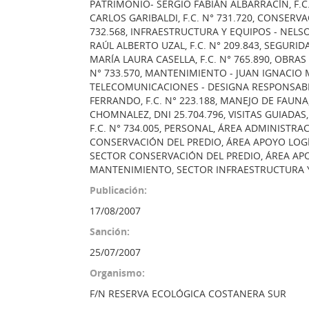
PATRIMONIO- SERGIO FABIÁN ALBARRACÍN, F.C
CARLOS GARIBALDI, F.C. N° 731.720, CONSERV
732.568, INFRAESTRUCTURA Y EQUIPOS - NELSO
RAÚL ALBERTO UZAL, F.C. N° 209.843, SEGURID
MARÍA LAURA CASELLA, F.C. N° 765.890, OBRA
N° 733.570, MANTENIMIENTO - JUAN IGNACIO M
TELECOMUNICACIONES - DESIGNA RESPONSABL
FERRANDO, F.C. N° 223.188, MANEJO DE FAUN
CHOMNALEZ, DNI 25.704.796, VISITAS GUIADA
F.C. N° 734.005, PERSONAL, ÁREA ADMINISTRAC
CONSERVACIÓN DEL PREDIO, ÁREA APOYO LOGÍST
SECTOR CONSERVACIÓN DEL PREDIO, ÁREA APOY
MANTENIMIENTO, SECTOR INFRAESTRUCTURA Y
Publicación:
17/08/2007
Sanción:
25/07/2007
Organismo:
F/N RESERVA ECOLÓGICA COSTANERA SUR