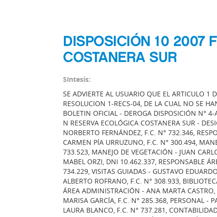
DISPOSICIÓN 10 2007
COSTANERA SUR
Síntesis:
SE ADVIERTE AL USUARIO QUE EL ARTICULO 1 D
RESOLUCION 1-RECS-04, DE LA CUAL NO SE H
BOLETIN OFICIAL - DEROGA DISPOSICIÓN N° 4
N RESERVA ECOLÓGICA COSTANERA SUR - DES
NORBERTO FERNÁNDEZ, F.C. N° 732.346, RESP
CARMEN PÍA URRUZUNO, F.C. N° 300.494, MANE
733.523, MANEJO DE VEGETACIÓN - JUAN CARLOS
MABEL ORZI, DNI 10.462.337, RESPONSABLE ÁR
734.229, VISITAS GUIADAS - GUSTAVO EDUARDO
ALBERTO ROFRANO, F.C. N° 308.933, BIBLIOTEC
ÁREA ADMINISTRACIÓN - ANA MARTA CASTRO, F
MARISA GARCÍA, F.C. N° 285.368, PERSONAL - 
LAURA BLANCO, F.C. N° 737.281, CONTABILIDAD