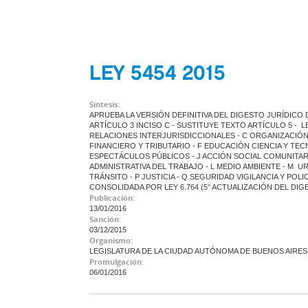
LEY 5454 2015
Síntesis:
APRUEBA LA VERSIÓN DEFINITIVA DEL DIGESTO JURÍDICO D
ARTÍCULO 3 INCISO C - SUSTITUYE TEXTO ARTÍCULO 5 - LE
RELACIONES INTERJURISDICCIONALES - C ORGANIZACIÓN 
FINANCIERO Y TRIBUTARIO - F EDUCACIÓN CIENCIA Y TECN
ESPECTÁCULOS PÚBLICOS - J ACCIÓN SOCIAL COMUNITAR
ADMINISTRATIVA DEL TRABAJO - L MEDIO AMBIENTE - M U
TRÁNSITO - P JUSTICIA - Q SEGURIDAD VIGILANCIA Y PO
CONSOLIDADA POR LEY 6.764 (5° ACTUALIZACIÓN DEL DIG
Publicación:
13/01/2016
Sanción:
03/12/2015
Organismo:
LEGISLATURA DE LA CIUDAD AUTÓNOMA DE BUENOS AIRES
Promulgación:
06/01/2016