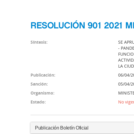
RESOLUCIÓN 901 2021 M
Síntesis:
SE APR
- PAND
FUNCION
ACTIVI
LA CIU
Publicación:
06/04/2
Sanción:
05/04/2
Organismo:
MINIST
Estado:
No vige
Publicación Boletín Oficial