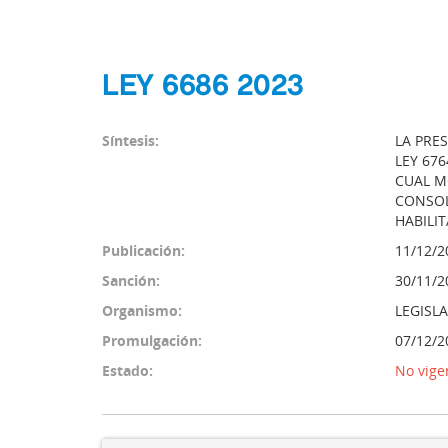
LEY 6686 2023
Síntesis:
LA PRE
LEY 67
CUAL M
CONSOL
HABILI
Publicación:
11/12/2
Sanción:
30/11/2
Organismo:
LEGISL
Promulgación:
07/12/2
Estado:
No vige