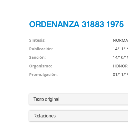
ORDENANZA 31883 1975
Síntesis:
NORMA 
Publicación:
14/11/1
Sanción:
14/10/1
Organismo:
HONORA
Promulgación:
01/11/1
Texto original
Relaciones