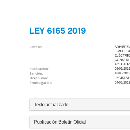
LEY 6165 2019
Síntesis:
ADHIERE 
- IMPUES
ELÉCTRIC
CONSTRUC
ACTUALIZ
Publicación:
06/06/201
Sanción:
16/05/201
Organismo:
LEGISLAT
Promulgación:
04/06/201
Texto actualizado
Publicación Boletín Oficial