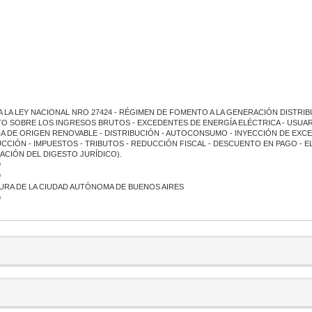
A LA LEY NACIONAL NRO 27424 - RÉGIMEN DE FOMENTO A LA GENERACIÓN DISTRIB
TO SOBRE LOS INGRESOS BRUTOS - EXCEDENTES DE ENERGÍA ELÉCTRICA - USUA
A DE ORIGEN RENOVABLE - DISTRIBUCIÓN - AUTOCONSUMO - INYECCIÓN DE EXCE
CIÓN - IMPUESTOS - TRIBUTOS - REDUCCIÓN FISCAL - DESCUENTO EN PAGO - EL
ACIÓN DEL DIGESTO JURÍDICO).
9
9
URA DE LA CIUDAD AUTÓNOMA DE BUENOS AIRES
9