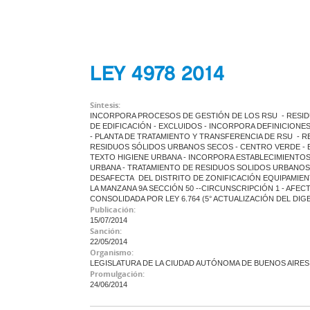
LEY 4978 2014
Síntesis:
INCORPORA PROCESOS DE GESTIÓN DE LOS RSU - RESI
DE EDIFICACIÓN - EXCLUIDOS - INCORPORA DEFINICION
- PLANTA DE TRATAMIENTO Y TRANSFERENCIA DE RSU - R
RESIDUOS SÓLIDOS URBANOS SECOS - CENTRO VERDE - 
TEXTO HIGIENE URBANA - INCORPORA ESTABLECIMIENTOS A
URBANA - TRATAMIENTO DE RESIDUOS SOLIDOS URBANOS 
DESAFECTA DEL DISTRITO DE ZONIFICACIÓN EQUIPAMIEN
LA MANZANA 9A SECCIÓN 50 --CIRCUNSCRIPCIÓN 1 - AFEC
CONSOLIDADA POR LEY 6.764 (5° ACTUALIZACIÓN DEL DIG
Publicación:
15/07/2014
Sanción:
22/05/2014
Organismo:
LEGISLATURA DE LA CIUDAD AUTÓNOMA DE BUENOS AIRES
Promulgación:
24/06/2014