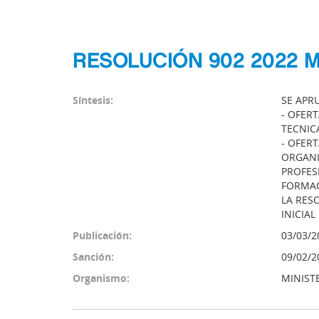
RESOLUCIÓN 902 2022 M
Síntesis:
SE APR
- OFER
TECNIC
- OFER
ORGANI
PROFES
FORMACI
LA RES
INICIA
Publicación:
03/03/2
Sanción:
09/02/2
Organismo:
MINIST