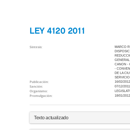
LEY 4120 2011
Síntesis:
MARCO RE
DISPOSIC
REDUCCIÓ
GENERALE
CANON - 
- CONVEN
DE LA CI
SERVICIO
Publicación:
16/02/201
Sanción:
07/12/2011
Organismo:
LEGISLAT
Promulgación:
18/01/201
Texto actualizado