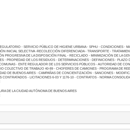
GULATORIO - SERVICIO PÚBLICO DE HIGIENE URBANA - SPHU - CONDICIONES - 
IÓN INICIAL SELECTIVA -RECOLECCIÓN DIFERENCIADA - TRANSPORTE - TRATAMIE
N PROGRESIVA DE LA DISPOSICIÓN FINAL - RECICLADO - MINIMIZACIÓN DE LA GE
S - PROPIEDAD DE LOS RESIDUOS - DETERMINACIONES - DEFINICIONES - PLAZO 
COMUNAS - ENTE REGULADOR DE LOS SERVICIOS PÚBLICOS - AUTORIDAD DE CON
IO COLECTIVO DE TRABAJO 40-89 - CHOFERES DE CAMIONES - PROGRAMA DE R
UDAD DE BUENOS AIRES - CAMPAÑAS DE CONCIENTIZACIÓN - SANCIONES - MODIFI
S CONTRATADOS - LICITACIONES 6-03 Y 1176-10 - CONTRATOS - NORMA CONSOLIDA
2
URA DE LA CIUDAD AUTÓNOMA DE BUENOS AIRES
2