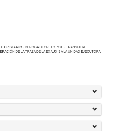
AUTOPISTA AU3 - DEROGA DECRETO 7/01 - TRANSFIERE
CIÓN DE LA TRAZA DE LA EX AU3 3 A LA UNIDAD EJECUTORA