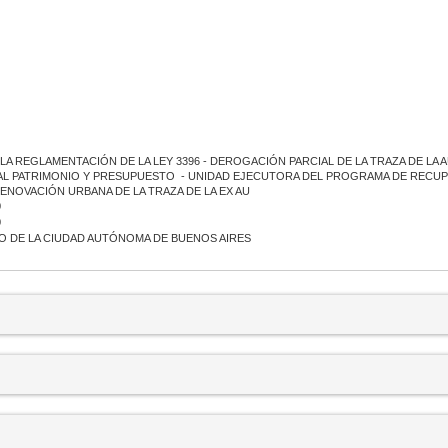
LA REGLAMENTACIÓN DE LA LEY 3396 - DEROGACIÓN PARCIAL DE LA TRAZA DE LA 
 PATRIMONIO Y PRESUPUESTO - UNIDAD EJECUTORA DEL PROGRAMA DE RECUPERA
RENOVACIÓN URBANA DE LA TRAZA DE LA EX AU
0
0
 DE LA CIUDAD AUTÓNOMA DE BUENOS AIRES