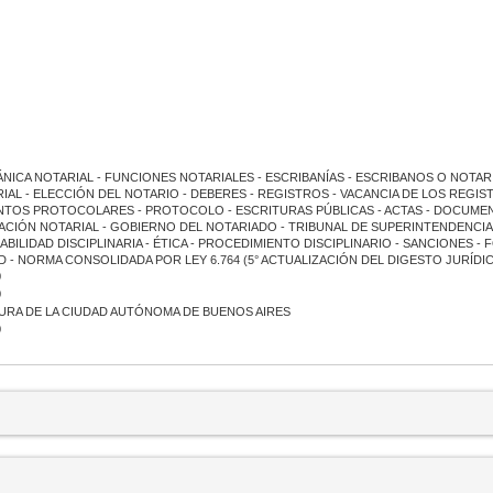
NICA NOTARIAL - FUNCIONES NOTARIALES - ESCRIBANÍAS - ESCRIBANOS O NOTARI
IAL - ELECCIÓN DEL NOTARIO - DEBERES - REGISTROS - VACANCIA DE LOS REGIS
OS PROTOCOLARES - PROTOCOLO - ESCRITURAS PÚBLICAS - ACTAS - DOCUMEN
CIÓN NOTARIAL - GOBIERNO DEL NOTARIADO - TRIBUNAL DE SUPERINTENDENCIA 
BILIDAD DISCIPLINARIA - ÉTICA - PROCEDIMIENTO DISCIPLINARIO - SANCIONES -
 - NORMA CONSOLIDADA POR LEY 6.764 (5° ACTUALIZACIÓN DEL DIGESTO JURÍDIC
0
0
URA DE LA CIUDAD AUTÓNOMA DE BUENOS AIRES
0