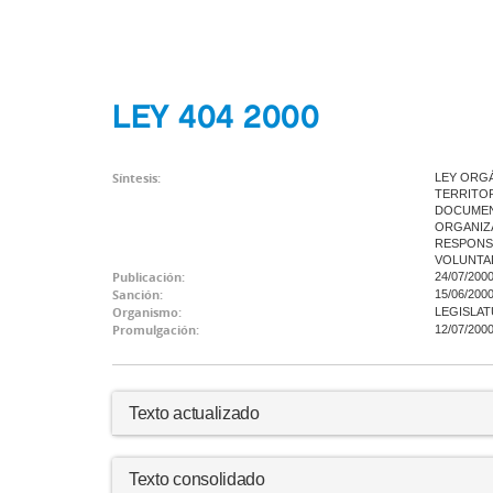
LEY 404 2000
Síntesis:
LEY ORGÁ
TERRITOR
DOCUMENT
ORGANIZA
RESPONSA
VOLUNTAD
Publicación:
24/07/200
Sanción:
15/06/200
Organismo:
LEGISLAT
Promulgación:
12/07/200
Texto actualizado
Texto consolidado