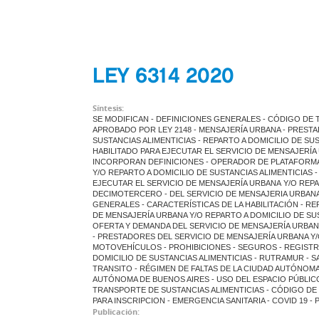
LEY 6314 2020
Síntesis:
SE MODIFICAN - DEFINICIONES GENERALES - CÓDIGO DE
APROBADO POR LEY 2148 - MENSAJERÍA URBANA - PRESTA
SUSTANCIAS ALIMENTICIAS - REPARTO A DOMICILIO DE SU
HABILITADO PARA EJECUTAR EL SERVICIO DE MENSAJERÍA 
INCORPORAN DEFINICIONES - OPERADOR DE PLATAFORMA 
Y/O REPARTO A DOMICILIO DE SUSTANCIAS ALIMENTICIAS
EJECUTAR EL SERVICIO DE MENSAJERÍA URBANA Y/O REPAR
DECIMOTERCERO - DEL SERVICIO DE MENSAJERIA URBANA 
GENERALES - CARACTERÍSTICAS DE LA HABILITACIÓN - R
DE MENSAJERÍA URBANA Y/O REPARTO A DOMICILIO DE SU
OFERTA Y DEMANDA DEL SERVICIO DE MENSAJERÍA URBANA
- PRESTADORES DEL SERVICIO DE MENSAJERÍA URBANA Y/O
MOTOVEHÍCULOS - PROHIBICIONES - SEGUROS - REGIST
DOMICILIO DE SUSTANCIAS ALIMENTICIAS - RUTRAMUR - S
TRANSITO - RÉGIMEN DE FALTAS DE LA CIUDAD AUTÓNOM
AUTÓNOMA DE BUENOS AIRES - USO DEL ESPACIO PÚBLICO Y
TRANSPORTE DE SUSTANCIAS ALIMENTICIAS - CÓDIGO DE 
PARA INSCRIPCION - EMERGENCIA SANITARIA - COVID 19 -
Publicación: