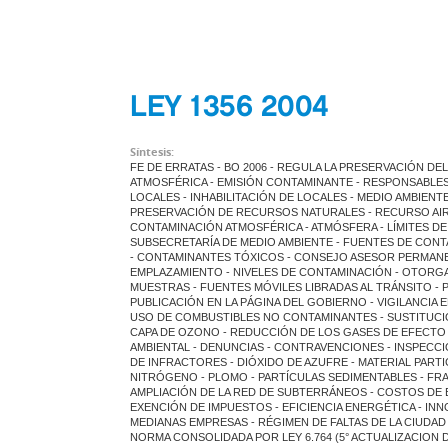
LEY 1356 2004
Síntesis:
FE DE ERRATAS - BO 2006 - REGULA LA PRESERVACIÓN D
ATMOSFÉRICA - EMISIÓN CONTAMINANTE - RESPONSABLES
LOCALES - INHABILITACIÓN DE LOCALES - MEDIO AMBIENT
PRESERVACIÓN DE RECURSOS NATURALES - RECURSO AIRE
CONTAMINACIÓN ATMOSFÉRICA - ATMÓSFERA - LÍMITES DE
SUBSECRETARÍA DE MEDIO AMBIENTE - FUENTES DE CONT
- CONTAMINANTES TÓXICOS - CONSEJO ASESOR PERMANEN
EMPLAZAMIENTO - NIVELES DE CONTAMINACIÓN - OTORG
MUESTRAS - FUENTES MÓVILES LIBRADAS AL TRÁNSITO - P
PUBLICACIÓN EN LA PÁGINA DEL GOBIERNO - VIGILANCIA E
USO DE COMBUSTIBLES NO CONTAMINANTES - SUSTITUCIÓ
CAPA DE OZONO - REDUCCIÓN DE LOS GASES DE EFECTO 
AMBIENTAL - DENUNCIAS - CONTRAVENCIONES - INSPECCI
DE INFRACTORES - DIÓXIDO DE AZUFRE - MATERIAL PAR
NITRÓGENO - PLOMO - PARTÍCULAS SEDIMENTABLES - FRA
AMPLIACIÓN DE LA RED DE SUBTERRÁNEOS - COSTOS DE 
EXENCIÓN DE IMPUESTOS - EFICIENCIA ENERGÉTICA - I
MEDIANAS EMPRESAS - RÉGIMEN DE FALTAS DE LA CIUDAD D
NORMA CONSOLIDADA POR LEY 6.764 (5° ACTUALIZACION 