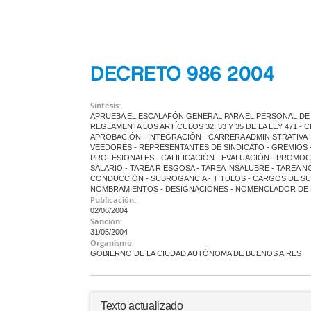
DECRETO 986 2004
Síntesis:
APRUEBA EL ESCALAFÓN GENERAL PARA EL PERSONAL DE 
REGLAMENTA LOS ARTÍCULOS 32, 33 Y 35 DE LA LEY 471 
APROBACIÓN - INTEGRACIÓN - CARRERA ADMINISTRATIVA 
VEEDORES - REPRESENTANTES DE SINDICATO - GREMIOS -
PROFESIONALES - CALIFICACIÓN - EVALUACIÓN - PROMOC
SALARIO - TAREA RIESGOSA - TAREA INSALUBRE - TAREA NO
CONDUCCIÓN - SUBROGANCIA - TÍTULOS - CARGOS DE SU
NOMBRAMIENTOS - DESIGNACIONES - NOMENCLADOR DE F
Publicación:
02/06/2004
Sanción:
31/05/2004
Organismo:
GOBIERNO DE LA CIUDAD AUTÓNOMA DE BUENOS AIRES
Texto actualizado