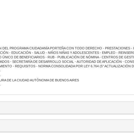
 DEL PROGRAMA CIUDADANÍA PORTEÑA CON TODO DERECHO - PRESTACIONES - I
CIÓN - EDUCACIÓN - SALUD - NIÑOS NIÑAS Y ADOLESCENTES - EMPLEO - REINSE
 ÚNICO DE BENEFICIARIOS - RUB - PUBLICACIÓN DE NÓMINA - CENTROS DE GESTI
DOS - SECRETARÍA DE DESARROLLO SOCIAL - AUTORIDAD DE APLICACIÓN - CONSEJ
IENTO - REQUISITOS - NORMA CONSOLIDADA POR LEY 6.764 (5° ACTUALIZACIÓN 
6
5
URA DE LA CIUDAD AUTÓNOMA DE BUENOS AIRES
6