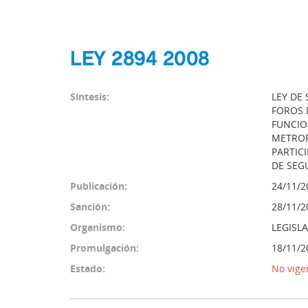
LEY 2894 2008
Síntesis:
LEY DE
FOROS D
FUNCIO
METROP
PARTIC
DE SEG
Publicación:
24/11/2
Sanción:
28/11/2
Organismo:
LEGISL
Promulgación:
18/11/2
Estado:
No vige