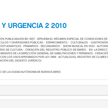
Y URGENCIA 2 2010
ÓN PUBLICADA EN BO 3557 - APRUEBA EL RÉGIMEN ESPECIAL DE CONDICIONES DE
ULOS Y DIVERSIONES PÚBLICAS - ESPARCIMIENTO - CULTURALES - GASTRONÓMICA
ESTUDIANTILES - PRIMARIOS - SECUNDARIOS - SHOW MUSICAL EN VIVO - AUTO
ERIO DE CULTURA - CREACIÒN DEL REGISTRO PÚBLICO DE BARES - EN LA DIRECC
MASIVOS DE LA DIRECCIÓN GENERAL DE HABILITACIONES Y PERMISOS - CREACIÓ
 CON LOS USOS APROBADOS POR LEY 2806 - ACTUALIZA EL REGISTRO DE CLUBES D
ACIÓN DEL DIGESTO JURÍDICO)
 DE LA CIUDAD AUTÓNOMA DE BUENOS AIRES